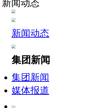
新闻动态
新闻动态
集团新闻
集团新闻
媒体报道