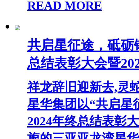
READ MORE
共启星征途，砥砺铸华
总结表彰大会暨20
祥龙辞旧迎新去,灵蛇纳
星华集团以“共启星
2024年终总结表彰
旎的三亚亚龙湾星华