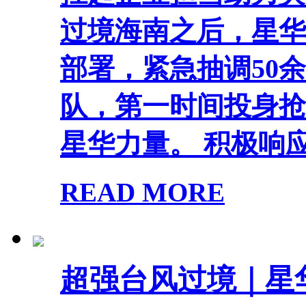
过境海南之后，星华
部署，紧急抽调50
队，第一时间投身抢
星华力量。 积极响应.
READ MORE
超强台风过境｜星