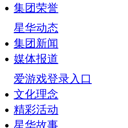
集团荣誉
星华动态
集团新闻
媒体报道
爱游戏登录入口
文化理念
精彩活动
星华故事