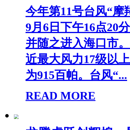
今年第11号台风“
9月6日下午16点2
并随之进入海口市。
近最大风力17级以上
为915百帕。台风“...
READ MORE