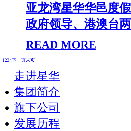
亚龙湾星华华邑度假
政府领导、港澳台两岸
READ MORE
1
2
3
4
下一页
末页
走进星华
集团简介
旗下公司
发展历程