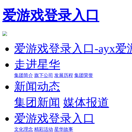
爱游戏登录入口
爱游戏登录入口-ayx
走进星华
集团简介
旗下公司
发展历程
集团荣誉
新闻动态
集团新闻
媒体报道
爱游戏登录入口
文化理念
精彩活动
星华故事