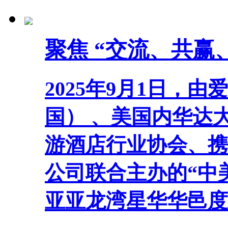
聚焦 “交流、共赢
2025年9月1日，由
国） 、美国内华达
游酒店行业协会、携
公司联合主办的“中
亚亚龙湾星华华邑度假